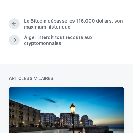
s
o
t
s
d
t
Le Bitcoin dépasse les 116.000 dollars, son
a
e
P
maximum historique
t
d
r
e
Alger interdit tout recours aux
i
e
N
cryptomonnaies
n
v
e
i
x
o
t
u
p
s
o
p
s
ARTICLES SIMILAIRES
o
t
s
:
t
: