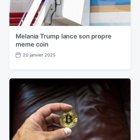
Melania Trump lance son propre
meme coin
20 janvier 2025
P
o
s
t
d
a
t
e