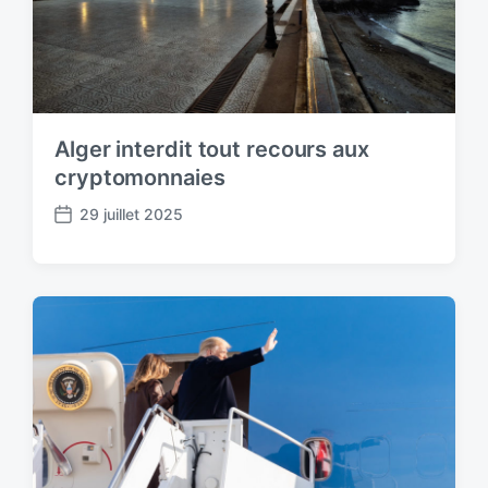
Alger interdit tout recours aux
cryptomonnaies
29 juillet 2025
P
o
s
t
d
a
t
e