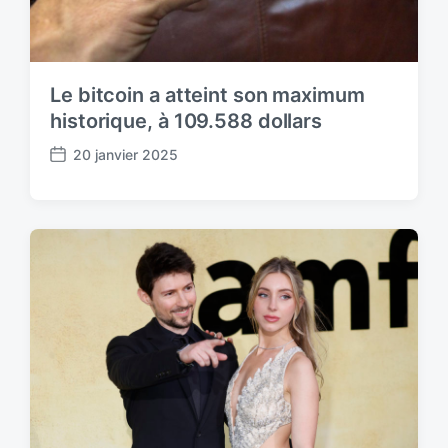
Le bitcoin a atteint son maximum
historique, à 109.588 dollars
20 janvier 2025
P
o
s
t
d
a
t
e