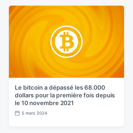
t
d
a
t
e
Le bitcoin a dépassé les 68.000
dollars pour la première fois depuis
le 10 novembre 2021
5 mars 2024
P
o
s