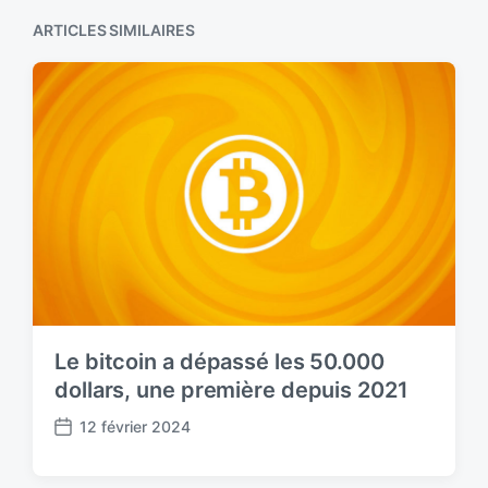
o
p
s
ARTICLES SIMILAIRES
o
t
s
:
t
:
Le bitcoin a dépassé les 50.000
dollars, une première depuis 2021
12 février 2024
P
o
s