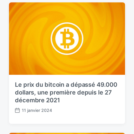
t
d
a
t
e
Le prix du bitcoin a dépassé 49.000
dollars, une première depuis le 27
décembre 2021
11 janvier 2024
P
o
s
t