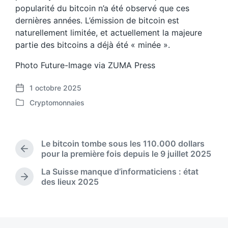
popularité du bitcoin n’a été observé que ces
dernières années. L’émission de bitcoin est
naturellement limitée, et actuellement la majeure
partie des bitcoins a déjà été « minée ».
Photo Future-Image via ZUMA Press
1 octobre 2025
P
Cryptomonnaies
o
P
s
o
t
s
d
t
Le bitcoin tombe sous les 110.000 dollars
a
e
P
pour la première fois depuis le 9 juillet 2025
t
d
r
e
La Suisse manque d’informaticiens : état
i
e
N
des lieux 2025
n
v
e
i
x
o
t
u
p
s