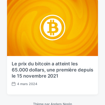
d
a
t
e
Le prix du bitcoin a atteint les
65.000 dollars, une première depuis
le 15 novembre 2021
4 mars 2024
P
o
s
t
Thème par
Anders Norén