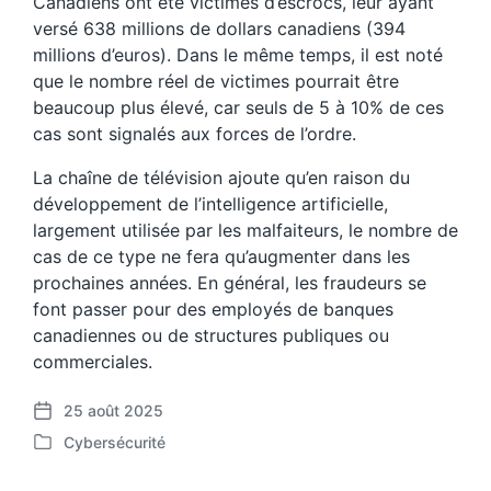
Canadiens ont été victimes d’escrocs, leur ayant
versé 638 millions de dollars canadiens (394
millions d’euros). Dans le même temps, il est noté
que le nombre réel de victimes pourrait être
beaucoup plus élevé, car seuls de 5 à 10% de ces
cas sont signalés aux forces de l’ordre.
La chaîne de télévision ajoute qu’en raison du
développement de l’intelligence artificielle,
largement utilisée par les malfaiteurs, le nombre de
cas de ce type ne fera qu’augmenter dans les
prochaines années. En général, les fraudeurs se
font passer pour des employés de banques
canadiennes ou de structures publiques ou
commerciales.
25 août 2025
P
Cybersécurité
o
P
s
o
t