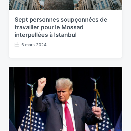
Sept personnes soupçonnées de
travailler pour le Mossad
interpellées à Istanbul
6 mars 2024
P
o
s
t
d
a
t
e