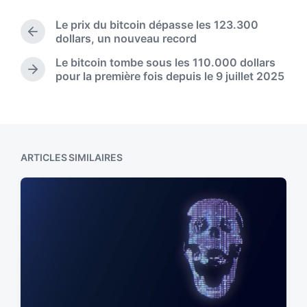
s
d
t
Le prix du bitcoin dépasse les 123.300
a
e
P
dollars, un nouveau record
t
d
r
e
Le bitcoin tombe sous les 110.000 dollars
i
e
N
pour la première fois depuis le 9 juillet 2025
n
v
e
i
x
o
t
u
p
s
o
p
s
ARTICLES SIMILAIRES
o
t
s
:
t
: