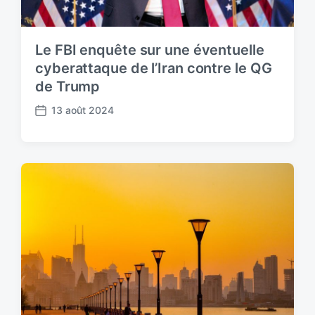
Le FBI enquête sur une éventuelle
cyberattaque de l’Iran contre le QG
de Trump
13 août 2024
P
o
s
t
d
a
t
e