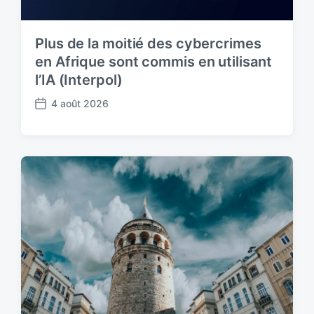
Plus de la moitié des cybercrimes
en Afrique sont commis en utilisant
l’IA (Interpol)
4 août 2026
P
o
s
t
d
a
t
e