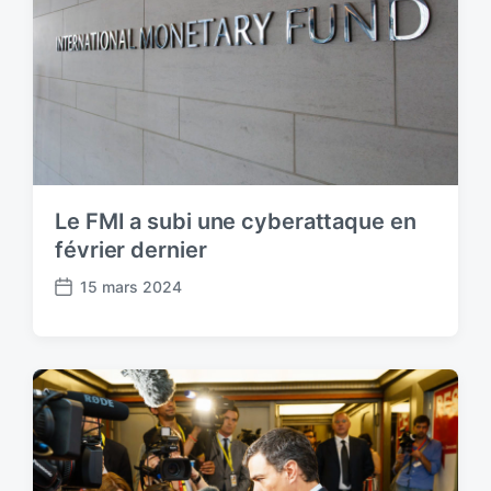
Le FMI a subi une cyberattaque en
février dernier
15 mars 2024
P
o
s
t
d
a
t
e