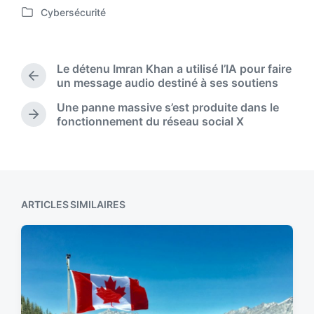
Cybersécurité
o
P
s
o
t
s
d
t
Le détenu Imran Khan a utilisé l’IA pour faire
a
e
P
un message audio destiné à ses soutiens
t
d
r
e
Une panne massive s’est produite dans le
i
e
N
fonctionnement du réseau social X
n
v
e
i
x
o
t
u
p
s
o
p
s
ARTICLES SIMILAIRES
o
t
s
:
t
: