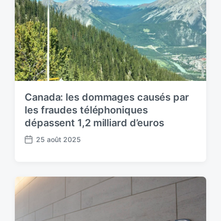
Canada: les dommages causés par
les fraudes téléphoniques
dépassent 1,2 milliard d’euros
25 août 2025
P
o
s
t
d
a
t
e