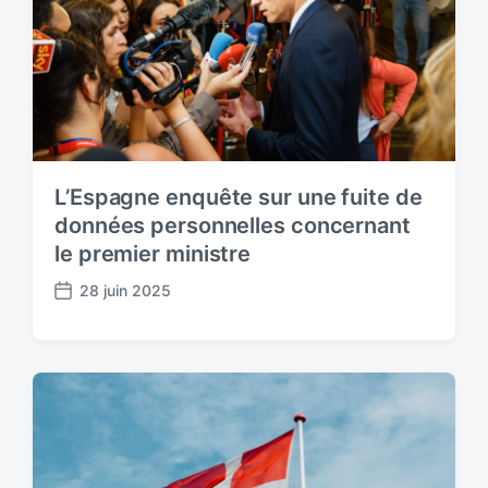
L’Espagne enquête sur une fuite de
données personnelles concernant
le premier ministre
28 juin 2025
P
o
s
t
d
a
t
e